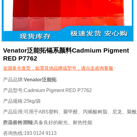
Venator泛能拓镉系颜料Cadmium Pigment
RED P7762
全国多仓发货，如需其他品牌或型号，请点击咨询客服
产品品牌:
Venator泛能拓
产品型号:
Cadmium Pigment RED P7762
产品规格:
25kg/袋
产品应用:
可用于ABS塑料、聚甲醛、丙烯酸树脂、尼龙、聚酰
胺等多种塑料
产品特性:
可能具备良好的耐光、耐热性能
咨询热线:
193 0124 9113