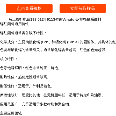
点击查看价格
立即获取样品
马上拨打电话193 0124 9113咨询Venator泛能拓镉系颜料
镉红颜料通用特性
Cadmium Pigment RED P7762相关信息
镉红颜料通常具备以下特性：
化学成分：主要为硫化镉 (CdS) 和硒化镉 (CdSe) 的固溶体。其具体的红
色调与硒化镉的含量有关，通常硒化镉含量越高，红色的色光越强。
核心特性：
色彩饱满鲜明：红色非常纯正、鲜艳。
耐热性佳：热稳定性通常较高。
耐候性好：适用于户外制品着色。
摩擦性较好：硬度比其他一些无机颜料低，适用于特定印刷油墨。
应用范围广：几乎适用于多数树脂和聚合物。
主要应用领域