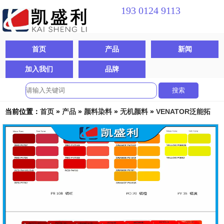
193 0124 9113
专业提供
化工原料一站式服务
首页
产品
新闻
打造化工原料
行业领军品牌
加入我们
品牌
当前位置：
首页
»
产品
»
颜料染料
»
无机颜料
»
VENATOR泛能拓