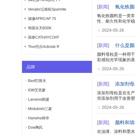
Isk石原TIPAQUE FT
[
新闻
]
氧化铁颜
Venator泛能拓Sparmite
氧化铁颜料是一类常
德谦APRO AP 70
性、耐久性和化学稳
韩国乐天B30K
2024-05-26
国泰CATHAYCOAT
[
新闻
]
什么是颜
Thor托尔Acticide R
颜料母粒是一种用于
彩感知光学现象的基
品牌
2024-05-26
Basf巴斯夫
[
新闻
]
添加剂母
IGM艾坚蒙
添加剂母粒是在生产
些添加剂用于改善塑
Lanxess朗盛
2024-05-26
Mistubishi三菱
Hanwha韩华
[
新闻
]
颜料和填
Dow陶氏
在油漆、涂料和墨水