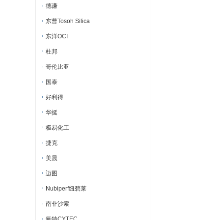
德谦
东曹Tosoh Silica
东洋OCI
杜邦
哥伦比亚
国泰
好利得
华挺
极易化工
捷克
美晨
迈图
Nubiperf纽碧莱
南非沙索
氰特CYTEC