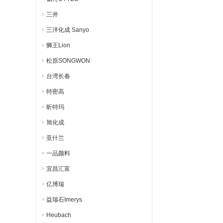
三井
三洋化成 Sanyo
狮王Lion
松原SONGWON
台湾长春
特密高
昕特玛
旭化成
亚什兰
一品颜料
宜昌汇富
亿博瑞
益瑞石Imerys
Heubach