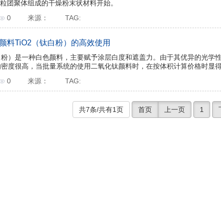
粒团聚体组成的干燥粉末状材料开始。
0
来源：
TAG:
颜料TiO2（钛白粉）的高效使用
钛白粉）是一种白色颜料，主要赋予涂层白度和遮盖力。由于其优异的光学
2的密度很高，当批量系统的使用二氧化钛颜料时，在按体积计算价格时显得较
0
来源：
TAG:
共7条/共有1页
首页
上一页
1