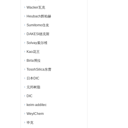
Wacker瓦克
Heubach辉柏赫
Sumitomo住友
DAKESI德克斯
Solvay索尔维
Kao花王
Birla博拉
TosohSilica东曹
日本DIC
元邦树脂
DIC
keim-additec
WeylChem
毕克