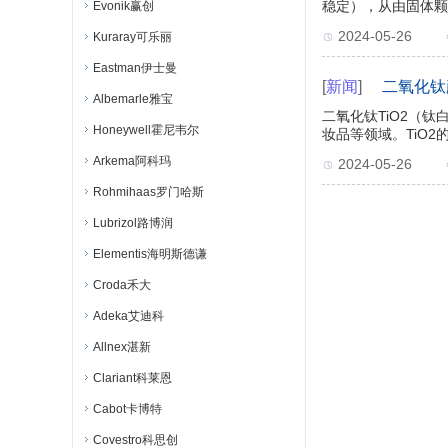
稳定），从由固体颗
Evonik赢创
2024-05-26
Kuraray可乐丽
Eastman伊士曼
[
新闻
]
二氧化钛
Albemarle雅宝
二氧化钛TiO2（
Honeywell霍尼韦尔
妆品等领域。TiO
Arkema阿科玛
2024-05-26
Rohmihaas罗门哈斯
Lubrizol路博润
Elementis海明斯德谦
Croda禾大
Adeka艾迪科
Allnex湛新
Clariant科莱恩
Cabot卡博特
Covestro科思创