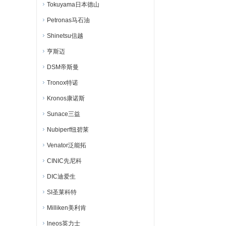
Tokuyama日本德山
Petronas马石油
Shinetsu信越
亨斯迈
DSM帝斯曼
Tronox特诺
Kronos康诺斯
Sunace三益
Nubiperf纽碧莱
Venator泛能拓
CINIC先尼科
DIC迪爱生
SI圣莱科特
Milliken美利肯
lneos英力士