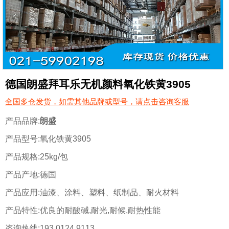
德国朗盛拜耳乐无机颜料氧化铁黄3905
全国多仓发货，如需其他品牌或型号，请点击咨询客服
产品品牌:
朗盛
产品型号:
氧化铁黄3905
产品规格:
25kg/包
产品产地:
德国
产品应用:
油漆、涂料、塑料、纸制品、耐火材料
产品特性:
优良的耐酸碱,耐光,耐候,耐热性能
咨询热线:
193 0124 9113