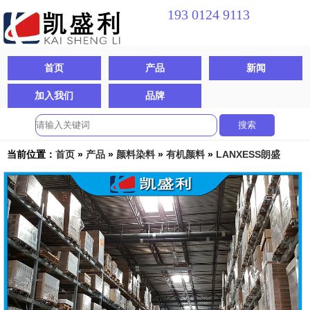
193 0124 9113
专业提供
化工原料一站式服务
首页
产品
新闻
打造化工原料
行业领军品牌
加入我们
品牌
当前位置：
首页
»
产品
»
颜料染料
»
有机颜料
»
LANXESS朗盛